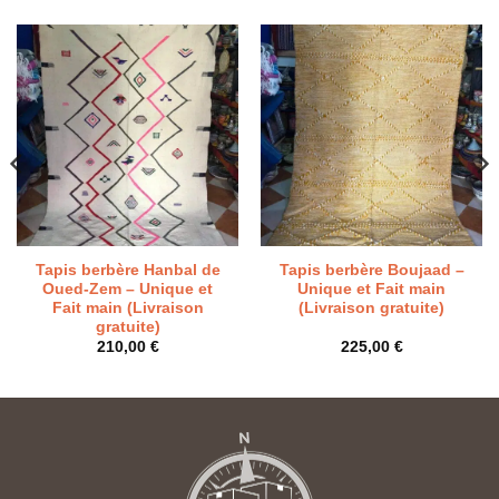
Tapis berbère Hanbal de
Tapis berbère Boujaad –
Oued-Zem – Unique et
Unique et Fait main
Fait main (Livraison
(Livraison gratuite)
gratuite)
210,00
€
225,00
€