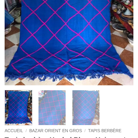
ACCUEIL
/
BAZAR ORIENT EN GROS
/
TAPIS BERBÈRE