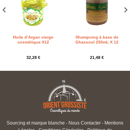
Huile d’Argan vierge
Shampoing à base de
cosmétique X12
Ghassoul 250mL X 12
32,28
€
21,48
€
Sourcing et marque blanche
-
Nous Contacter
-
Mentions