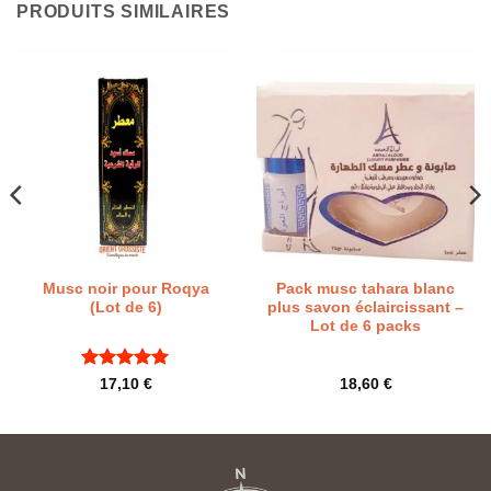
PRODUITS SIMILAIRES
Musc noir pour Roqya
Pack musc tahara blanc
(Lot de 6)
plus savon éclaircissant –
Lot de 6 packs
Note
5
sur
17,10
€
18,60
€
5