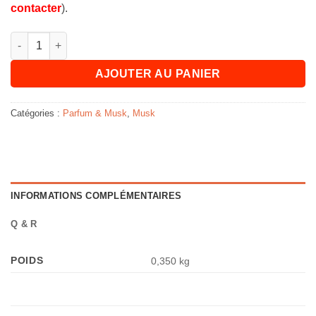
contacter
).
quantité de Carré de Musc Hemani Jamid (Lot de 6)
AJOUTER AU PANIER
Catégories :
Parfum & Musk
,
Musk
INFORMATIONS COMPLÉMENTAIRES
Q & R
POIDS
0,350 kg