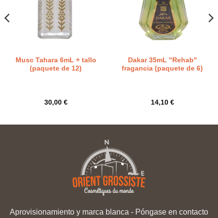
Musc Tahara 6mL + tallo
Dakar 35mL "Rehab"
(paquete de 12)
fragancia (paquete de 6)
30,00
€
14,10
€
Aprovisionamiento y marca blanca
-
Póngase en contacto