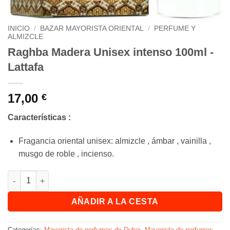
INICIO
/
BAZAR MAYORISTA ORIENTAL
/
PERFUME Y
ALMIZCLE
Raghba Madera Unisex intenso 100ml -
Lattafa
17,00
€
Características :
Fragancia oriental unisex: almizcle , ámbar , vainilla ,
musgo de roble , incienso.
Cantidad Raghba Wood Unisexe intense 100ml - Lattafa
AÑADIR A LA CESTA
Categorías:
Mayorista de perfumes de Dubai
,
Mayorista de perfumes