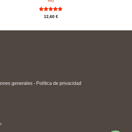
ml)
Rated
5
de
12,60
€
5
ones generales
-
Política de privacidad
o.