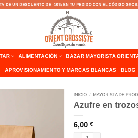
TA DE UN DESCUENTO DE -10% EN TU PEDIDO CON EL CÓDIGO GROS
STAR
ALIMENTACIÓN
BAZAR MAYORISTA ORIENT
APROVISIONAMIENTO Y MARCAS BLANCAS
BLOG
INICIO
/
MAYORISTA DE PROD
Azufre en trozo
6,00
€
Cantidad Soufre en morceaux 