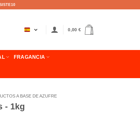
SISTE10
0,00
€
AL
FRAGANCIA
UCTOS A BASE DE AZUFRE
s - 1kg
- 1kg