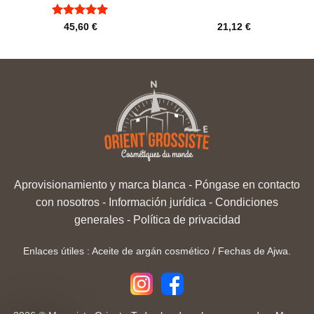
Rated
5
de
45,60
€
21,12
€
5
Aprovisionamiento y marca blanca
-
Póngase en contacto
con nosotros
-
Información jurídica
-
Condiciones
generales
-
Política de privacidad
Enlaces útiles :
Aceite de argán cosmético
/
Fechas de Ajwa
.