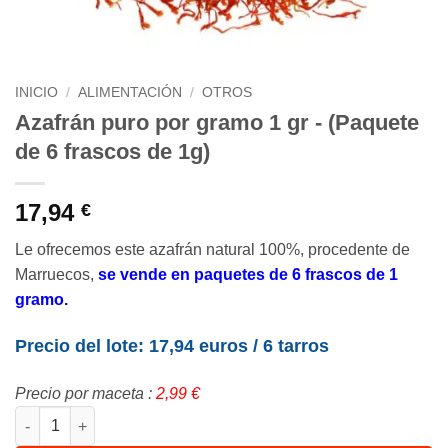
INICIO
/
ALIMENTACIÓN
/
OTROS
Azafrán puro por gramo 1 gr - (Paquete
de 6 frascos de 1g)
17,94
€
Le ofrecemos este azafrán natural 100%, procedente de
Marruecos,
se vende en paquetes de 6 frascos de 1
gramo.
Precio del lote: 17,94 euros / 6 tarros
Precio por maceta :
2,99 €
Cantidad Safran pur au gramme 1 gr - (Lot de 6 flacons de 1g)