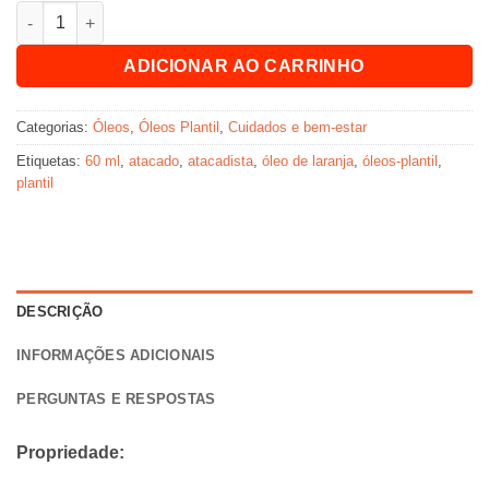
Quantidade de Huile d'orange 60mL Plantil X 12
ADICIONAR AO CARRINHO
Categorias:
Óleos
,
Óleos Plantil
,
Cuidados e bem-estar
Etiquetas:
60 ml
,
atacado
,
atacadista
,
óleo de laranja
,
óleos-plantil
,
plantil
DESCRIÇÃO
INFORMAÇÕES ADICIONAIS
PERGUNTAS E RESPOSTAS
Propriedade: