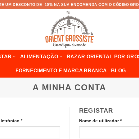
TE UM DESCONTO DE -10% NA SUA ENCOMENDA COM O CÓDIGO GRO
STAR
ALIMENTAÇÃO
BAZAR ORIENTAL POR GR
FORNECIMENTO E MARCA BRANCA
BLOG
A MINHA CONTA
REGISTAR
Necessário
Necessá
eletrónico
*
Nome de utilizador
*