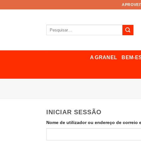
Pular
APROVEI
para
o
conteúdo
Pesquisar
por:
A GRANEL
BEM-E
INICIAR SESSÃO
Nome de utilizador ou endereço de correio 