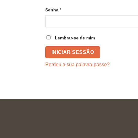
Necessário
Senha
*
Lembrar-se de mim
INICIAR SESSÃO
Perdeu a sua palavra-passe?