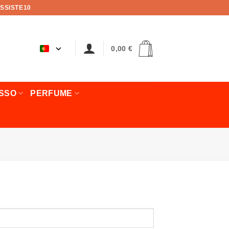
SSISTE10
0,00
€
OSSO
PERFUME
rio