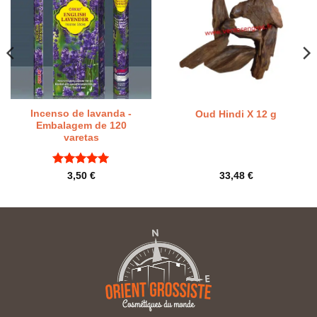
Incenso de lavanda -
Oud Hindi X 12 g
Embalagem de 120
varetas
Classificado
3,50
€
33,48
€
com
5
em
5