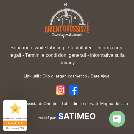
Sourcing e white labeling
-
Contattateci
-
Informazioni
legali
-
Termini e condizioni generali
-
Informativa sulla
privacy
Link utili :
Olio di argan cosmetico
/
Date Ajwa
.
2026 ©
Grossista di Oriente
- Tutti i diritti riservati.
Mappa del sito.
Cosa dicono i nostri clienti
Recensioni 575
OPEN